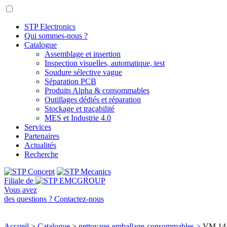
STP Electronics
Qui sommes-nous ?
Catalogue
Assemblage et insertion
Inspection visuelles, automatique, test
Soudure sélective vague
Séparation PCB
Produits Alpha & consommables
Outillages dédiés et réparation
Stockage et traçabilité
MES et Industrie 4.0
Services
Partenaires
Actualités
Recherche
Filiale de
Vous avez
des questions ?
Contactez-nous
Accueil
>
Catalogue
>
nettoyage-emballage-consommables
>
VM 14