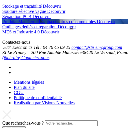
Stockage et traçabilité
Découvrir
Soudure sélective vague
Découvrir
Séparation PCB
Découvrir
Produits MacDermid Alpha et autres consommables
Découvrir
Outillages dédiés et réparation
Découvrir
MES et Industrie 4.0
Découvrir
Contactez-nous
STP Electronics
Tél :
04 76 45 69 25
contact@stp-emcgroup.com
ZI Le Pruney – 200 Rue Amable Matussière
38420
Le Versoud, Fran
(itinéraire)
Contactez-nous
Mentions légales
Plan du site
CGU
Politique de confidentialité
Réalisation par Visions Nouvelles
Que recherchez-vous ?