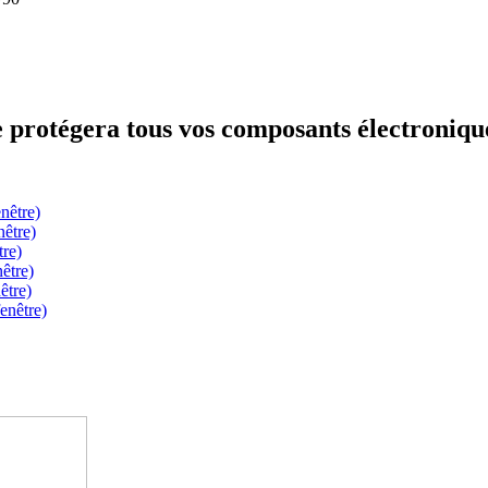
protégera tous vos composants électronique
nêtre)
nêtre)
tre)
être)
être)
enêtre)