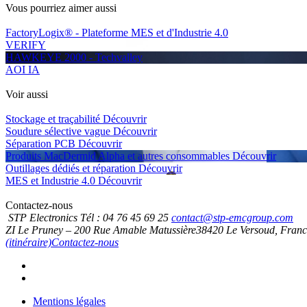
Vous pourriez aimer aussi
FactoryLogix® - Plateforme MES et d'Industrie 4.0
VERIFY
HAWKEYE 2000 - Techvalley
AOI IA
Voir aussi
Stockage et traçabilité
Découvrir
Soudure sélective vague
Découvrir
Séparation PCB
Découvrir
Produits MacDermid Alpha et autres consommables
Découvrir
Outillages dédiés et réparation
Découvrir
MES et Industrie 4.0
Découvrir
Contactez-nous
STP Electronics
Tél :
04 76 45 69 25
contact@stp-emcgroup.com
ZI Le Pruney – 200 Rue Amable Matussière
38420
Le Versoud, Fran
(itinéraire)
Contactez-nous
Mentions légales