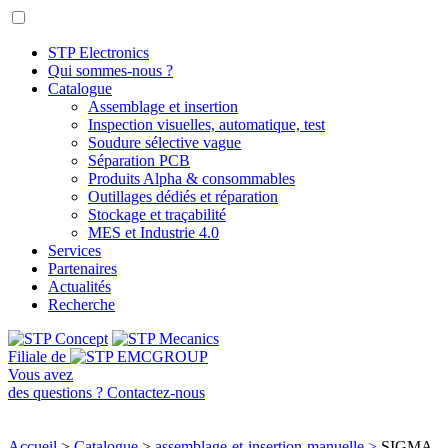
STP Electronics
Qui sommes-nous ?
Catalogue
Assemblage et insertion
Inspection visuelles, automatique, test
Soudure sélective vague
Séparation PCB
Produits Alpha & consommables
Outillages dédiés et réparation
Stockage et traçabilité
MES et Industrie 4.0
Services
Partenaires
Actualités
Recherche
Filiale de
Vous avez
des questions ?
Contactez-nous
Accueil
>
Catalogue
>
assemblage-et-insertion-manuelle
>
SIGMA