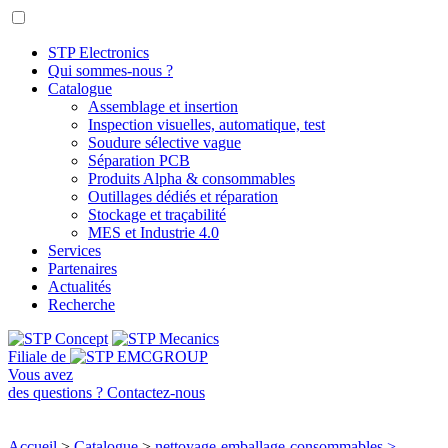
STP Electronics
Qui sommes-nous ?
Catalogue
Assemblage et insertion
Inspection visuelles, automatique, test
Soudure sélective vague
Séparation PCB
Produits Alpha & consommables
Outillages dédiés et réparation
Stockage et traçabilité
MES et Industrie 4.0
Services
Partenaires
Actualités
Recherche
Filiale de
Vous avez
des questions ?
Contactez-nous
Accueil
>
Catalogue
>
nettoyage-emballage-consommables
>