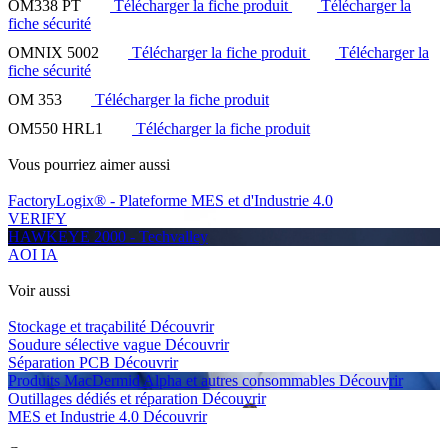
OM338 PT
Télécharger la fiche produit
Télécharger la
fiche sécurité
OMNIX 5002
Télécharger la fiche produit
Télécharger la
fiche sécurité
OM 353
Télécharger la fiche produit
OM550 HRL1
Télécharger la fiche produit
Vous pourriez aimer aussi
FactoryLogix® - Plateforme MES et d'Industrie 4.0
VERIFY
HAWKEYE 2000 - Techvalley
AOI IA
Voir aussi
Stockage et traçabilité
Découvrir
Soudure sélective vague
Découvrir
Séparation PCB
Découvrir
Produits MacDermid Alpha et autres consommables
Découvrir
Outillages dédiés et réparation
Découvrir
MES et Industrie 4.0
Découvrir