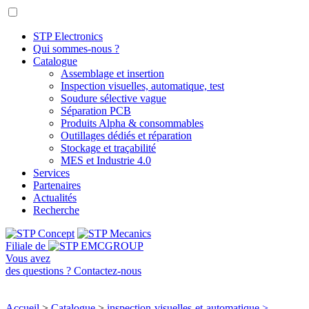
STP Electronics
Qui sommes-nous ?
Catalogue
Assemblage et insertion
Inspection visuelles, automatique, test
Soudure sélective vague
Séparation PCB
Produits Alpha & consommables
Outillages dédiés et réparation
Stockage et traçabilité
MES et Industrie 4.0
Services
Partenaires
Actualités
Recherche
Filiale de
Vous avez
des questions ?
Contactez-nous
Accueil
>
Catalogue
>
inspection-visuelles-et-automatique
>