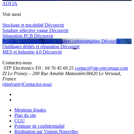
AOI IA
Voir aussi
Stockage et traçabilité
Découvrir
Soudure sélective vague
Découvrir
Séparation PCB
Découvrir
Produits MacDermid Alpha et autres consommables
Découvrir
Outillages dédiés et réparation
Découvrir
MES et Industrie 4.0
Découvrir
Contactez-nous
STP Electronics
Tél :
04 76 45 69 25
contact@stp-emcgroup.com
ZI Le Pruney – 200 Rue Amable Matussière
38420
Le Versoud,
France
(itinéraire)
Contactez-nous
Mentions légales
Plan du site
CGU
Politique de confidentialité
Réalisation par Visions Nouvelles